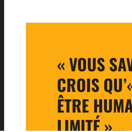
« VOUS SAV
CROIS QU’
ÊTRE HUMA
LIMITÉ »...