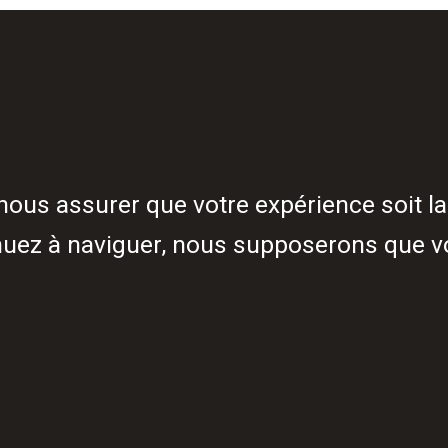
LEMENT, JE
 NOUS
LIMINER LE
nous assurer que votre expérience soit la
 DE NOTRE
inuez à naviguer, nous supposerons que v
RCE QUE JE
CHANGEMENT,