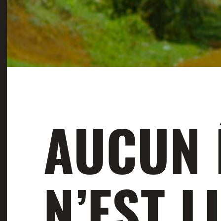
AUCUN 
N’EST L