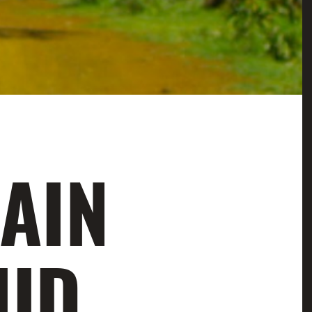
AIN
IUD