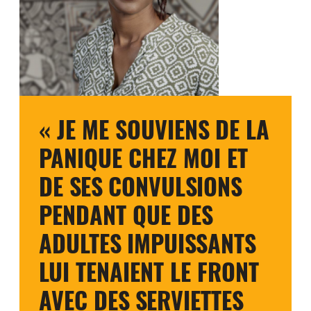
« JE ME SOUVIENS DE LA
PANIQUE CHEZ MOI ET
DE SES CONVULSIONS
PENDANT QUE DES
ADULTES IMPUISSANTS
LUI TENAIENT LE FRONT
AVEC DES SERVIETTES